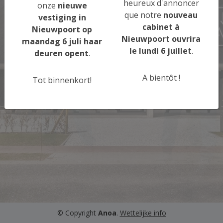
heureux d'annoncer
onze
nieuwe
Maak een afspraak
que notre
nouveau
vestiging in
cabinet à
Nieuwpoort op
Nieuwpoort ouvrira
maandag 6 juli haar
Prendre rendez-
le lundi 6 juillet
.
deuren opent
.
vous
A bientôt !
Tot binnenkort!
© Copyright
Anoa
.
Wettelijke info