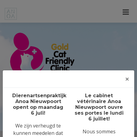
×
Dierenartsenpraktijk
Le cabinet
Uw dierenartsen aan
Anoa Nieuwpoort
vétérinaire Anoa
opent op maandag
Nieuwpoort ouvre
zee
6 juli!
ses portes le lundi
6 juillet!
We zijn verheugd te
Nous sommes
kunnen meedelen dat